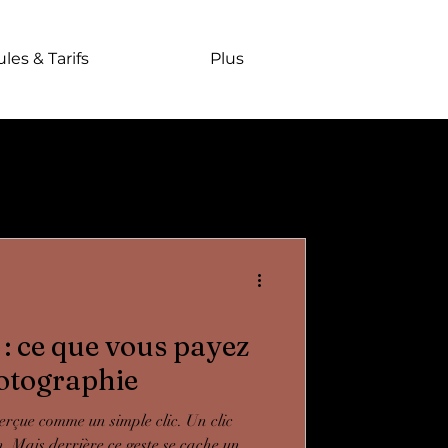
les & Tarifs
Plus
f : ce que vous payez
otographie
erçue comme un simple clic. Un clic
. Mais derrière ce geste se cache un