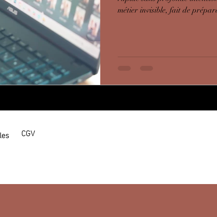
métier invisible, fait de prépara
Quand tu réserves une séance,
devant l’objectif. Tu investis 
suit ce moment.
CGV
les