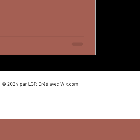
che, ou même une sensation nous renvient.
© 2024 par LGP. Créé avec
Wix.com