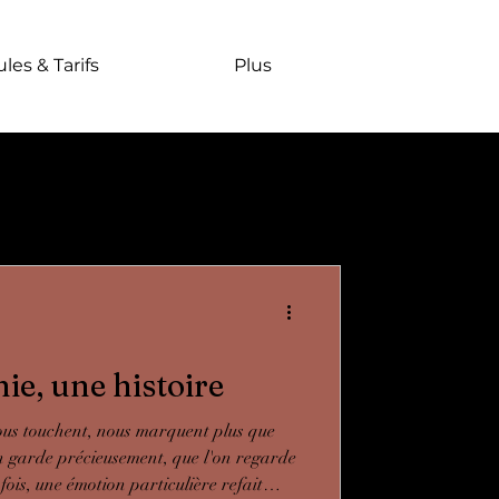
les & Tarifs
Plus
e, une histoire
nous touchent, nous marquent plus que
'on garde précieusement, que l'on regarde
ois, une émotion particulière refait