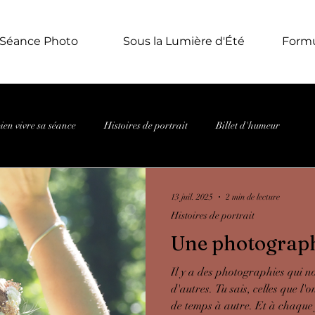
Séance Photo
Sous la Lumière d'Été
Formu
ien vivre sa séance
Histoires de portrait
Billet d'humeur
13 juil. 2025
2 min de lecture
Histoires de portrait
Une photographi
Il y a des photographies qui 
d'autres. Tu sais, celles que l
de temps à autre. Et à chaque f