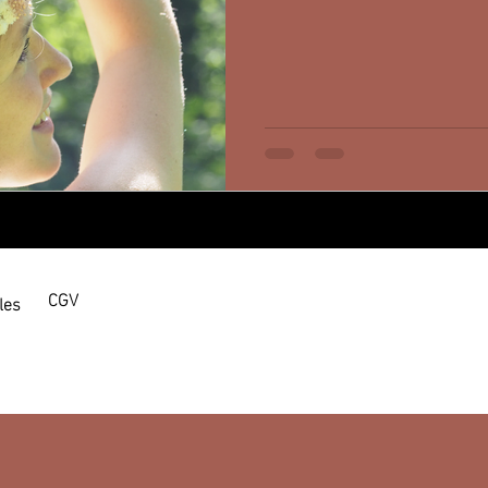
surface : un souvenir s'y atta
CGV
les