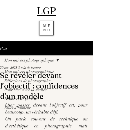
LGP
ME
NU
Post
Mon univers photographique
20 oct. 2025
3 min de lecture
Mon univers photographique
Se révéler devant
Réflexions de photographe
l’objectif : confidences
Pour bien vivre sa séance
d’un modèle
Histoires de portrait
Oser passer devant l’objectif est, pour 
Billet d'humeur
beaucoup, un véritable défi.
On parle souvent de technique ou 
d’esthétique en photographie, mais 